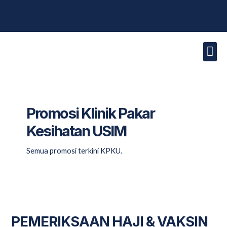
Skip
to
content
Laman U
Klinik Kam
Profil 
Promosi &
Hubungi Kam
Promosi Klinik Pakar
Kesihatan USIM
Semua promosi terkini KPKU.
PEMERIKSAAN
HAJI
PEMERIKSAAN HAJI & VAKSIN
&