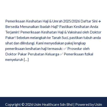
VAKSIN
Leave a Comment
/
Promosi Klinik Pakar Kesihatan USIM
/
USIM Healthcare
Pemeriksaan Kesihatan Haji & Umrah 2025/2026 Daftar Sini ✈️
Bersedia Menunaikan Ibadah Haji? Pastikan Kesihatan Anda
Terjamin! Pemeriksaan Kesihatan Haji & Vaksinasi oleh Doktor
Pakar! Sebelum melangkah ke Tanah Suci, pastikan tubuh anda
sihat dan dilindungi. Kami menyediakan pakej lengkap
pemeriksaan kesihatan haji termasuk: ✅ Prosedur oleh
Doktor Pakar Perubatan Keluarga ✅ Pemeriksaan fizikal
menyeluruh […]
Read More »
Copyright © 2026 Usim Healthcare Sdn Bhd | Powered by Usim