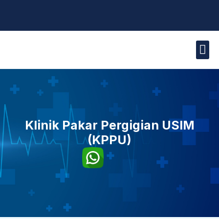
Skip
to
content
Laman U
Klinik Kam
Profil 
Promosi &
Hubungi Kam
Klinik Pakar Pergigian USIM
(KPPU)