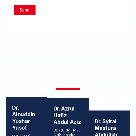
Send
Dr.
Dr. Azrul
Ainuddin
Hafiz
Yushar
Dr. Syiral
Abdul Aziz
Yusof
Mastura
DDS (UKM), MSc
Abdullah
Orthodontics
DDS (UKM),