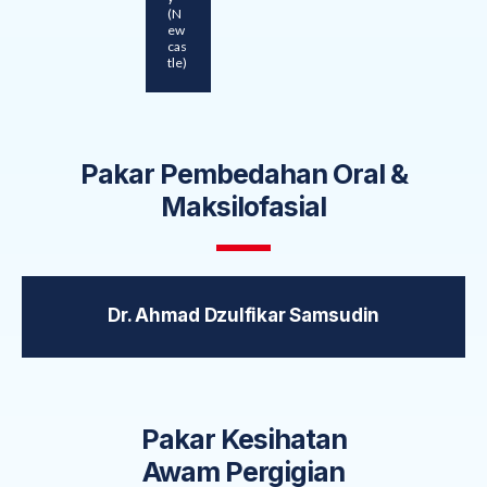
(N
ew
cas
tle)
Pakar Pembedahan Oral &
Maksilofasial
Dr. Ahmad Dzulfikar Samsudin
Pakar Kesihatan
Awam Pergigian