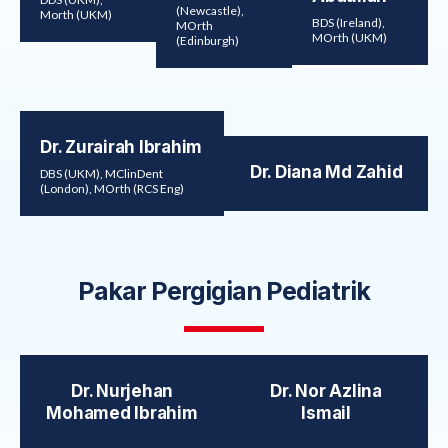
(Newcastle),
Morth (UKM)
BDS (Ireland),
MOrth
MOrth (UKM)
(Edinburgh)
Dr. Zurairah Ibrahim
Dr. Diana Md Zahid
DBS (UKM), MClinDent
(London), MOrth (RCS Eng)
Pakar Pergigian Pediatrik
Dr. Nurjehan
Dr. Nor Azlina
Mohamed Ibrahim
Ismail